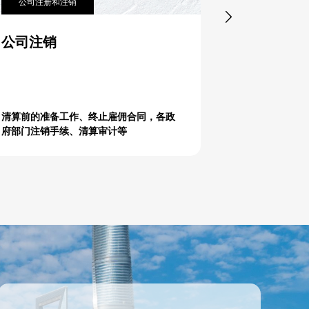
公司注册和注销
舞弊应对策

公司注销
舞弊调查
清算前的准备工作、终止雇佣合同，各政
虚假出差、虚
府部门注销手续、清算审计等
报销 等。