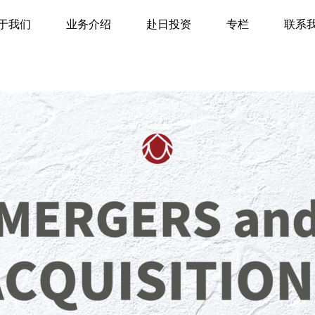
企业价值评估、股权价值评估
于我们
业务介绍
赴日投资
专栏
联系
经营支援
记账纳税代理