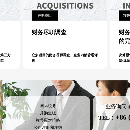
并购重组
舞弊
财务尽职调查
财
的
，第三方
众多项目的财务尽职调查、企业内部管理评
决算报
方案
价
票/现
业务询问
国际税务
并购重组
+86 
TEL：
舞弊应对策略
公司注册和注销